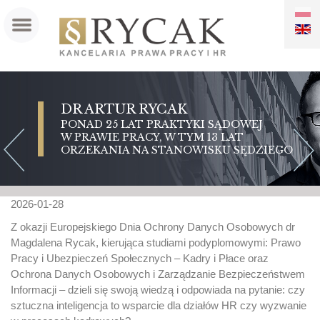
PL
EN
DR ARTUR RYCAK
DR MAGDALENA RYCAK
PONAD 25 LAT PRAKTYKI SĄDOWEJ
PONAD 20 LAT DOŚWIADCZENIA
W PRAWIE PRACY, W TYM 13 LAT
W PRAWIE PRACY
ORZEKANIA NA STANOWISKU SĘDZIEGO
2026-01-28
Z okazji Europejskiego Dnia Ochrony Danych Osobowych dr
Magdalena Rycak, kierująca studiami podyplomowymi: Prawo
Pracy i Ubezpieczeń Społecznych – Kadry i Płace oraz
Ochrona Danych Osobowych i Zarządzanie Bezpieczeństwem
Informacji – dzieli się swoją wiedzą i odpowiada na pytanie: czy
sztuczna inteligencja to wsparcie dla działów HR czy wyzwanie