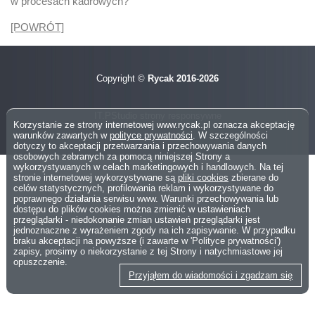
w procesach kadrowych?
[POWRÓT]
Copyright ©
Rycak 2016-2026
IT.PStudio
strony responsywne
Korzystanie ze strony internetowej www.rycak.pl oznacza akceptację
warunków zawartych w
polityce prywatności
. W szczególności
dotyczy to akceptacji przetwarzania i przechowywania danych
osobowych zebranych za pomocą niniejszej Strony a
wykorzystywanych w celach marketingowych i handlowych. Na tej
stronie internetowej wykorzystywane są
pliki cookies
zbierane do
celów statystycznych, profilowania reklam i wykorzystywane do
poprawnego działania serwisu www. Warunki przechowywania lub
dostępu do plików cookies można zmienić w ustawieniach
przeglądarki - niedokonanie zmian ustawień przeglądarki jest
jednoznaczne z wyrażeniem zgody na ich zapisywanie. W przypadku
braku akceptacji na powyższe (i zawarte w 'Polityce prywatności')
zapisy, prosimy o niekorzystanie z tej Strony i natychmiastowe jej
opuszczenie.
Przyjąłem do wiadomości i zgadzam się