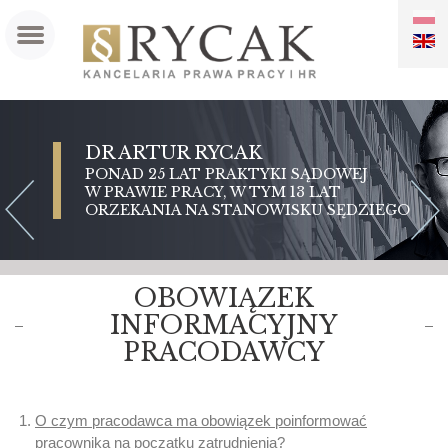
PL
EN
DR ARTUR RYCAK
DR MAGDALENA RYCAK
PONAD 25 LAT PRAKTYKI SĄDOWEJ
PONAD 20 LAT DOŚWIADCZENIA
W PRAWIE PRACY, W TYM 13 LAT
W PRAWIE PRACY
ORZEKANIA NA STANOWISKU SĘDZIEGO
OBOWIĄZEK
INFORMACYJNY
PRACODAWCY
O czym pracodawca ma obowiązek poinformować
pracownika na początku zatrudnienia?