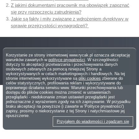
Z jakimi dokumentami pracownik ma obowiązek zapoznać
się przy rozpoczęciu zatrudnienia?
Jakie są fakty i mity związane z wdrożeniem dyrektywy w
sprawie przejrzystości wynagrodzeń?
Copyright ©
Rycak 2016-2026
Korzystanie ze strony internetowej www.rycak.pl oznacza akceptację
warunków zawartych w
polityce prywatności
. W szczególności
dotyczy to akceptacji przetwarzania i przechowywania danych
IT.PStudio
strony responsywne
osobowych zebranych za pomocą niniejszej Strony a
wykorzystywanych w celach marketingowych i handlowych. Na tej
stronie internetowej wykorzystywane są
pliki cookies
zbierane do
celów statystycznych, profilowania reklam i wykorzystywane do
poprawnego działania serwisu www. Warunki przechowywania lub
dostępu do plików cookies można zmienić w ustawieniach
przeglądarki - niedokonanie zmian ustawień przeglądarki jest
jednoznaczne z wyrażeniem zgody na ich zapisywanie. W przypadku
braku akceptacji na powyższe (i zawarte w 'Polityce prywatności')
zapisy, prosimy o niekorzystanie z tej Strony i natychmiastowe jej
opuszczenie.
Przyjąłem do wiadomości i zgadzam się